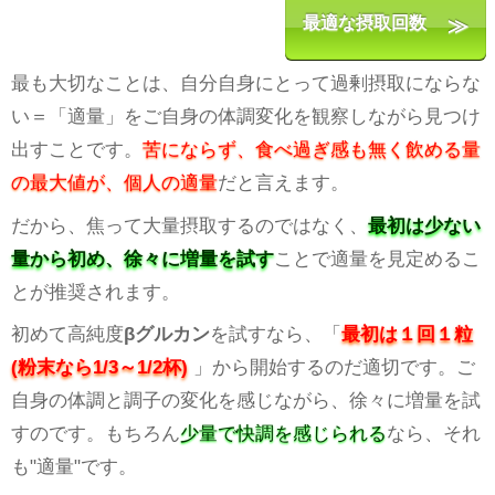
最適な摂取回数
最も大切なことは、自分自身にとって過剰摂取にならな
い＝「適量」をご自身の体調変化を観察しながら見つけ
出すことです。
苦にならず、食べ過ぎ感も無く飲める量
の最大値が、個人の適量
だと言えます。
だから、焦って大量摂取するのではなく、
最初は少ない
量から初め、徐々に増量を試す
ことで適量を見定めるこ
とが推奨されます。
初めて高純度
βグルカン
を試すなら、「
最初は１回１粒
(粉末なら1/3～1/2杯)
」から開始するのだ適切です。ご
自身の体調と調子の変化を感じながら、徐々に増量を試
すのです。もちろん
少量で快調を感じられる
なら、それ
も"適量"です。