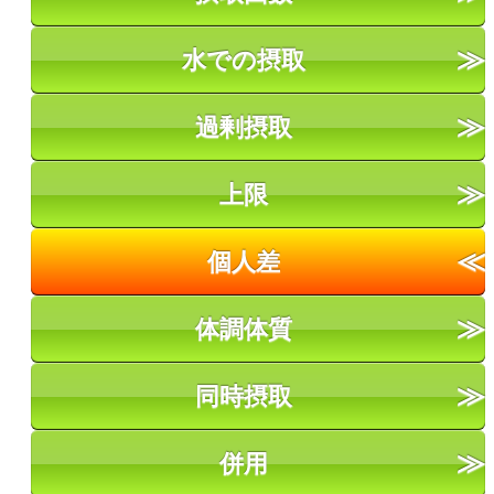
水での摂取
過剰摂取
上限
個人差
体調体質
同時摂取
併用