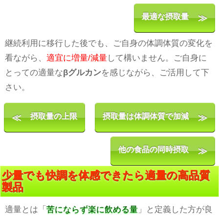
最適な摂取量
継続利用に移行した後でも、ご自身の体調体質の変化を
看ながら、
適宜に増量/減量
して構いません。ご自身に
とっての適量な
βグルカン
を感じながら、ご活用して下
さい。
摂取量の上限
摂取量は体調体質で加減
他の食品の同時摂取
少量でも快調を体感できたら適量の高品質
製品
適量とは「
苦にならず楽に飲める量
」と定義した方が良