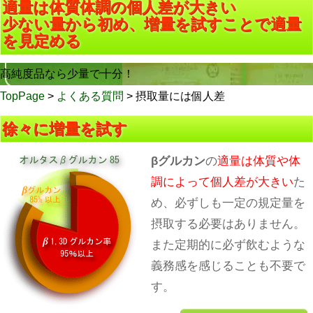
適量は体質体調の個人差が大きい
少ない量から初め、増量を試すことで適量
を見定める
高純度品なら少量で十分！
TopPage
>
よくある質問
> 摂取量には個人差
徐々に増量を試す
βグルカン
の
適量は体質や体
調によって個人差が大きい
た
め、必ずしも一定の規定量を
摂取する必要はありません。
また定期的に必ず飲むような
義務感を感じることも不要で
す。