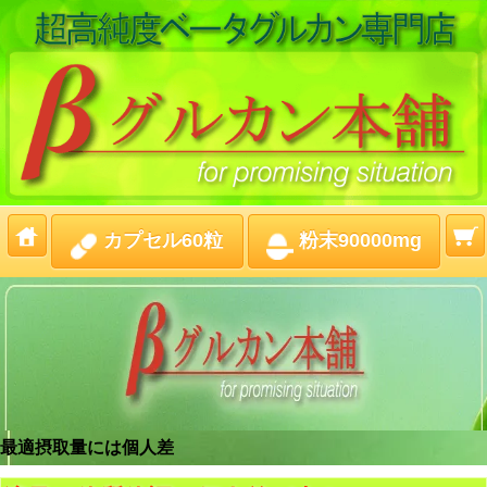
カプセル60粒
粉末90000mg
最適摂取量には個人差