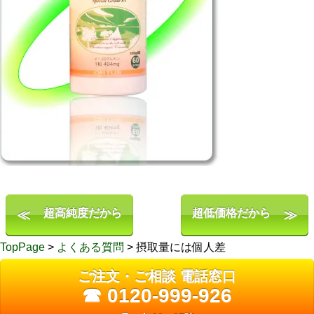
超高純度だから
超低価格だから
TopPage
>
よくある質問
> 摂取量には個人差
ご注文・ご相談 電話窓口
☎ 0120-999-926