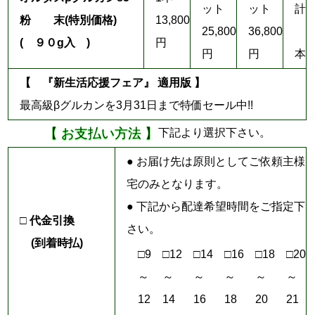
ット
ット
計
粉 末
(特別価格)
13,800
25,800
36,800
( ９０g入 )
円
円
円
本
【 『新生活応援フェア』 適用版 】
最高級βグルカンを3月31日まで特価セール中!!
【 お支払い方法 】
下記より選択下さい。
● お届け先は原則としてご依頼主様
宅のみとなります。
● 下記から配達希望時間をご指定下
□ 代金引換
さい。
(到着時払)
□9
□12
□14
□16
□18
□20
～
～
～
～
～
～
12
14
16
18
20
21