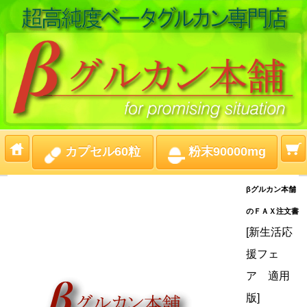
カプセル60粒
粉末90000mg
βグルカン本舗
のＦＡＸ注文書
[新生活応
援フェ
ア 適用
版]