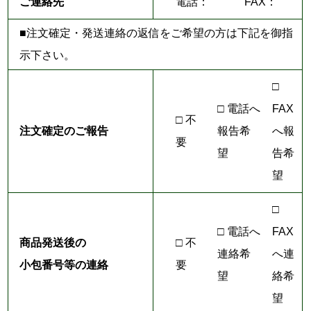
ご連絡先
電話：
FAX：
■注文確定・発送連絡の返信をご希望の方は下記を御指
示下さい。
□
□ 電話へ
FAX
□ 不
注文確定のご報告
報告希
へ報
要
望
告希
望
□
□ 電話へ
FAX
商品発送後の
□ 不
連絡希
へ連
小包番号等の連絡
要
望
絡希
望