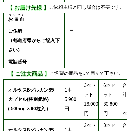
【 お届け先様 】
ご依頼主様と同じ場合は不要です。
フリガナ
お 名 前
ご住所
〒
（都道府県からご記入下
さい）
電話番号
【 ご注文商品 】
ご希望の商品を○で囲んで下さい。
3本セ
6本セ
合
オルタスβグルカン85
1本
ット
ット
計
カプセル
(特別価格)
5,900
16,000
30,800
( 500mg × 60粒入 )
円
円
円
本
2本セ
3本セ
合
オルタスβグルカン85
1本