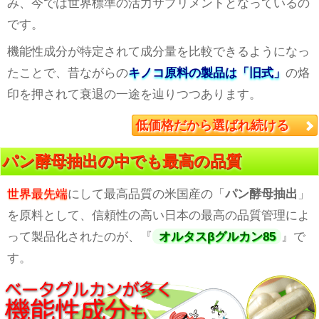
み、今では世界標準の活力サプリメントとなっているの
です。
機能性成分が特定されて成分量を比較できるようになっ
たことで、昔ながらの
キノコ原料の製品は「旧式」
の烙
印を押されて衰退の一途を辿りつつあります。
低価格だから選ばれ続ける
パン酵母抽出の中でも最高の品質
世界最先端
にして最高品質の米国産の「
パン酵母抽出
」
を原料として、信頼性の高い日本の最高の品質管理によ
って製品化されたのが、『
オルタスβグルカン85
』で
す。