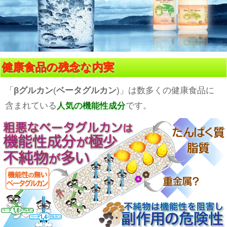
健康食品の残念な内実
「
βグルカン
(
ベータグルカン
)」は数多くの健康食品に
含まれている
人気の機能性成分
です。