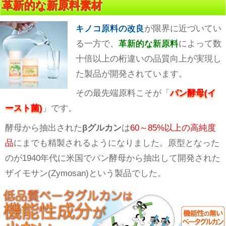
革新的な新原料素材
キノコ原料の改良
が限界に近づいてい
る一方で、
革新的な新原料
によって数
十倍以上の桁違いの品質向上が実現し
た製品が開発されています。
その最先端原料こそが「
パン酵母(イ
ースト菌)
」です。
酵母から抽出された
βグルカン
は
60～85%以上の高純度
品
にまでも精製されるようになりました。原型となった
のが1940年代に米国でパン酵母から抽出して開発された
ザイモサン(Zymosan)という製品でした。