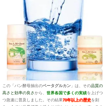
この「パン酵母抽出の
ベータグルカン
」は、その
品質の
高さと効率の良さ
から、
世界各国で多くの実績
を上げつ
つ急速に普及しました。その結果
70年以上の歴史
を刻