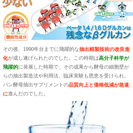
その後、1990年台までに飛躍的な
抽出精製技術の改良進
化
が成し遂げられたのでした。この時期は
高分子科学が
飛躍的
に発展した時期で、その成果から酵母の細胞壁か
らの抽出製造法や利用法、臨床実験も恩恵を受けられ、
パン酵母抽出サプリメントの
品質向上と価格低減が急速
に
進んだのでした。