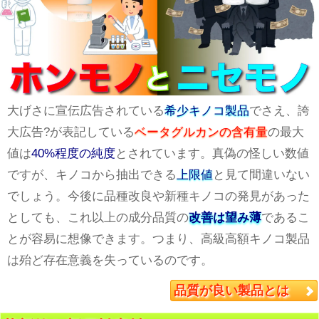
大げさに宣伝広告されている
希少キノコ製品
でさえ、誇
大広告?が表記している
ベータグルカンの含有量
の最大
値は
40%程度の純度
とされています。真偽の怪しい数値
ですが、キノコから抽出できる
上限値
と見て間違いない
でしょう。今後に品種改良や新種キノコの発見があった
としても、これ以上の成分品質の
改善は望み薄
であるこ
とが容易に想像できます。つまり、高級高額キノコ製品
は殆ど存在意義を失っているのです。
品質が良い製品とは