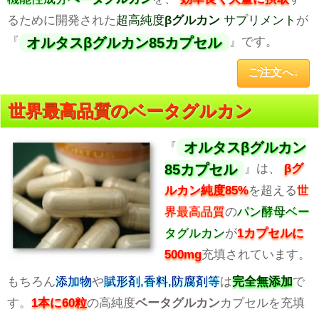
るために開発された
超高純度
βグルカン
サプリメント
が
オルタスβグルカン85カプセル
『
』です。
ご注文へ↓
世界最高品質のベータグルカン
オルタスβグルカン
『
85カプセル
』は、
βグ
ルカン純度85%
を超える
世
界最高品質
の
パン酵母ベー
タグルカン
が
1カプセルに
500mg
充填されています。
もちろん
添加物
や
賦形剤,香料,防腐剤等
は
完全無添加
で
す。
1本に60粒
の高純度
ベータグルカン
カプセルを充填