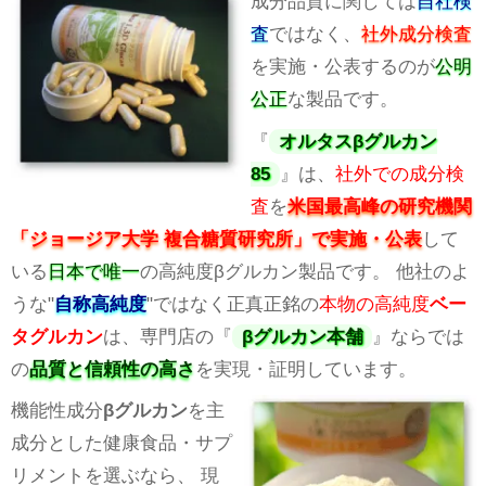
成分品質に関しては
自社検
査
ではなく、
社外成分検査
を実施・公表するのが
公明
公正
な製品です。
『
オルタスβグルカン
85
』は、
社外での成分検
査
を
米国最高峰の研究機関
「ジョージア大学 複合糖質研究所」で実施・公表
して
いる
日本で唯一
の高純度βグルカン製品です。 他社のよ
うな"
自称高純度
"ではなく正真正銘の
本物の高純度
ベー
タグルカン
は、専門店の『
βグルカン本舗
』ならでは
の
品質と信頼性の高さ
を実現・証明しています。
機能性成分
βグルカン
を主
成分とした健康食品・サプ
リメントを選ぶなら、 現