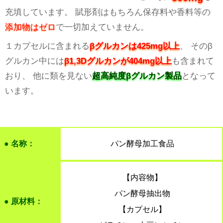
充填しています。 賦形剤はもちろん保存料や香料等の
添加物はゼロ
で一切加えていません。
１カプセルに含まれる
βグルカンは425mg以上
、 そのβ
グルカン中には
β1,3Dグルカンが404mg以上
も含まれて
おり、 他に類を見ない
超高純度βグルカン製品
となって
います。
● 名称：
パン酵母加工食品
【内容物】
パン酵母抽出物
● 原材料：
【カプセル】