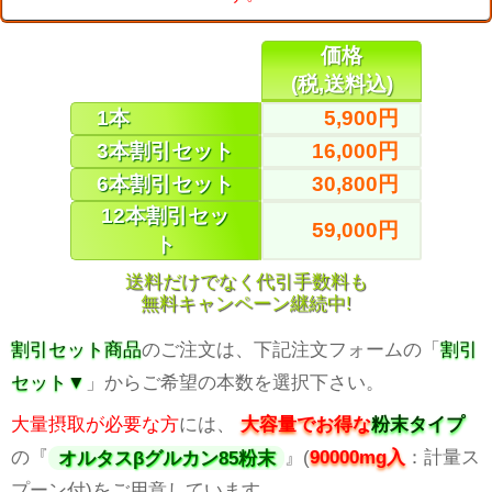
価格
(税,送料込)
1本
5,900円
3本割引セット
16,000円
6本割引セット
30,800円
12本割引セッ
59,000円
ト
送料だけでなく代引手数料も
無料キャンペーン継続中!
割引セット商品
のご注文は、下記注文フォームの「
割引
セット▼
」からご希望の本数を選択下さい。
大量摂取が必要な方
には、
大容量でお得な
粉末タイプ
の『
オルタスβグルカン85粉末
』(
90000mg入
：計量ス
プーン付)をご用意しています。