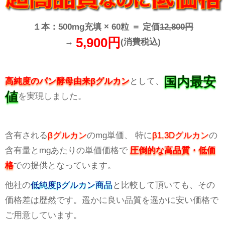
１本：500mg充填 × 60粒 ＝ 定価
12,800円
5,900円
→
(消費税込)
国内最安
高純度の
パン酵母由来βグルカン
として、
値
を実現しました。
含有される
βグルカン
のmg単価、 特に
β1,3Dグルカン
の
含有量とmgあたりの単価価格で
圧倒的な高品質・低価
格
での提供となっています。
他社の
低純度βグルカン商品
と比較して頂いても、その
価格差は歴然です。遥かに良い品質を遥かに安い価格で
ご用意しています。