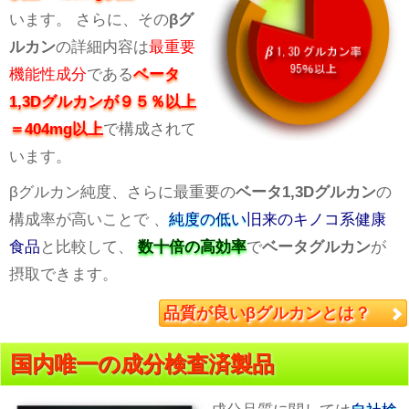
います。 さらに、その
βグ
ルカン
の詳細内容は
最重要
機能性成分
である
ベータ
1,3Dグルカンが９５％以上
＝404mg以上
で構成されて
います。
βグルカン純度、さらに最重要の
ベータ1,3Dグルカン
の
構成率が高いことで 、
純度の低い
旧来のキノコ系健康
食品
と比較して、
数十倍の高効率
で
ベータグルカン
が
摂取できます。
品質が良いβグルカンとは？
国内唯一の成分検査済製品