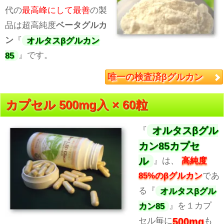
代の
最高峰にして最善
の製
品は超高純度
ベータグルカ
ン
『
オルタスβグルカン
85
』です。
唯一の検査済βグルカン
カプセル 500mg入 × 60粒
オルタスβグル
『
カン85カプセ
ル
』は、
高純度
85%のβグルカン
であ
る『
オルタスβグル
カン85
』を１カプ
500mg
セル毎に
も